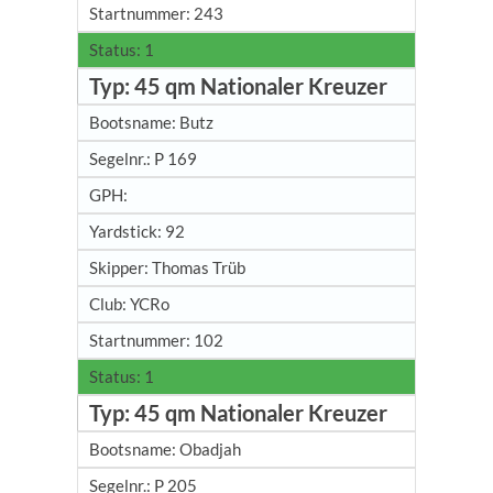
243
1
45 qm Nationaler Kreuzer
Butz
P 169
92
Thomas Trüb
YCRo
102
1
45 qm Nationaler Kreuzer
Obadjah
P 205