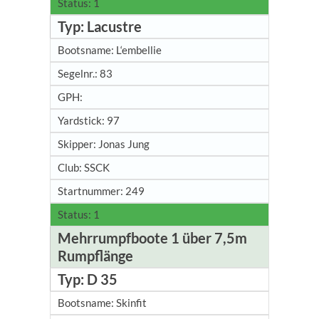
1
Lacustre
L‘embellie
83
97
Jonas Jung
SSCK
249
1
Mehrrumpfboote 1 über 7,5m
Rumpflänge
D 35
Skinfit