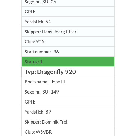
SUI 06
54
Hans-Joerg Etter
YCA
96
1
Dragonfly 920
Hope III
SUI 149
89
Dominik Frei
WSVBR