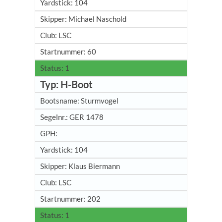
104
Michael Naschold
LSC
60
1
H-Boot
Sturmvogel
GER 1478
104
Klaus Biermann
LSC
202
1