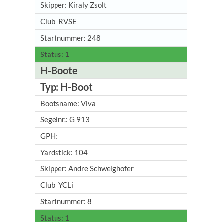
Kiraly Zsolt
RVSE
248
1
H-Boote
H-Boot
Viva
G 913
104
Andre Schweighofer
YCLi
8
1