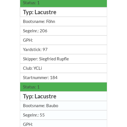
1
Lacustre
Föhn
206
97
Siegfried Rupfle
YCLi
184
1
Lacustre
Baubo
55