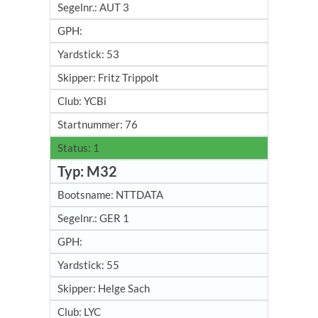
AUT 3
53
Fritz Trippolt
YCBi
76
1
M32
NTTDATA
GER 1
55
Helge Sach
LYC