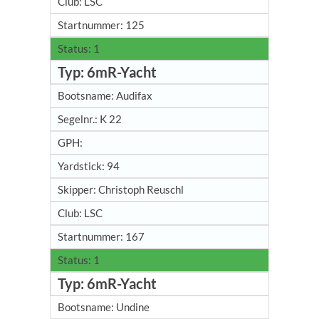
LSC
125
1
6mR-Yacht
Audifax
K 22
94
Christoph Reuschl
LSC
167
1
6mR-Yacht
Undine